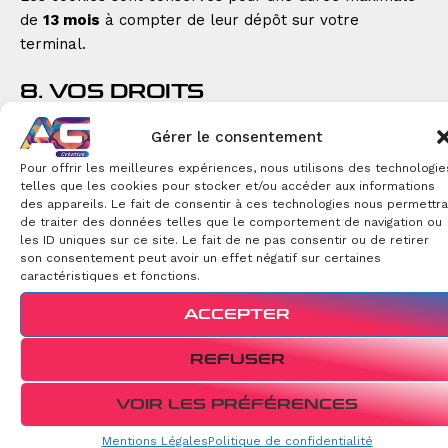
de
13 mois
à compter de leur dépôt sur votre
terminal.
8. VOS DROITS
Gérer le consentement
Conformément au RGPD, vous disposez des droits
suivants :
Pour offrir les meilleures expériences, nous utilisons des technologie
telles que les cookies pour stocker et/ou accéder aux informations
Droit d’accès à vos données personnelles,
des appareils. Le fait de consentir à ces technologies nous permettra
de traiter des données telles que le comportement de navigation ou
Droit de rectification si elles sont inexactes ou
les ID uniques sur ce site. Le fait de ne pas consentir ou de retirer
incomplètes,
son consentement peut avoir un effet négatif sur certaines
Droit à l’effacement (“droit à l’oubli”),
caractéristiques et fonctions.
Droit à la limitation ou à l’opposition du traitement,
ACCEPTER
Droit à la portabilité des données,
Droit de définir le sort de vos données après votre
REFUSER
décès.
VOIR LES PRÉFÉRENCES
Pour exercer vos droits, adressez votre demande à :
AG CREATIVE – Ambre Gravot
Mentions Légales
Politique de confidentialité