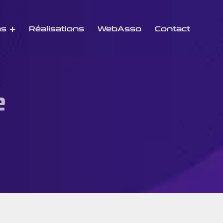
ns
Réalisations
WebAsso
Contact
e