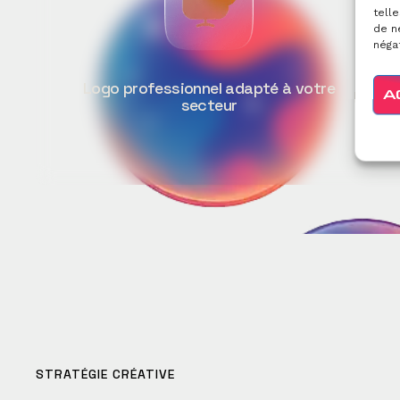
telle
de n
négat
Logo professionnel adapté à votre
A
Palett
secteur
STRATÉGIE CRÉATIVE