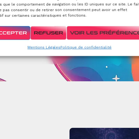
s que le comportement de navigation ou les ID uniques sur ce site. Le fai
e pas consentir ou de retirer son consentement peut avoir un effet
if sur certaines caractéristiques et fonctions.
Typographies cohérent
CCEPTER
REFUSER
VOIR LES PRÉFÉRENC
e de couleurs harmonieuse
élégantes
Mentions Légales
Politique de confidentialité