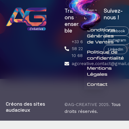
Travaill
Liens
Suivez-
ons
utiles
nous !
ensem
ble
Conditions
Facebook
Générales
Instagram
+33 6
de Ventes
58 22
LinkedIn
Politique de
10 68
confidentialité
agcreative.contact@gmail
Mentions
Légales
Contact
Créons des sites
©AG-CREATIVE 2025.
Tous
audacieux
droits réservés.