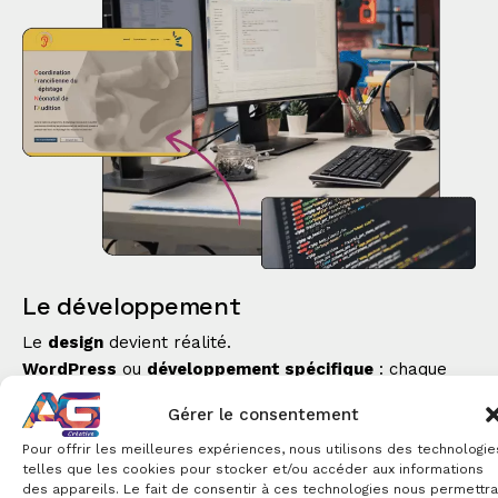
Le développement
Le
design
devient réalité.
WordPress
ou
développement spécifique
: chaque
ligne de
code
respecte l’intention et la finesse des
Gérer le consentement
maquettes
.
Le site s’ajuste, respire, s’adapte sur tous les écrans.
Pour offrir les meilleures expériences, nous utilisons des technologie
telles que les cookies pour stocker et/ou accéder aux informations
Les
performances
sont optimisées, le
référencement
des appareils. Le fait de consentir à ces technologies nous permettra