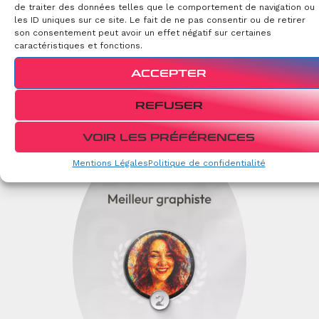
naturel (SEO)
travaillé en profondeur, pour un résultat
de traiter des données telles que le comportement de navigation ou
qui allie
beauté
,
rapidité
et
efficacité
.
les ID uniques sur ce site. Le fait de ne pas consentir ou de retirer
son consentement peut avoir un effet négatif sur certaines
Votre site devient un
outil digital
vivant, évolutif et
caractéristiques et fonctions.
résolument professionnel.
ACCEPTER
REFUSER
A PROPOS D'AG-CREATIVE
VOIR LES PRÉFÉRENCES
Mentions Légales
Politique de confidentialité