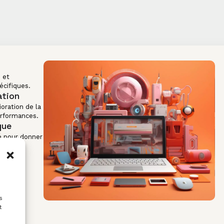
 et
écifiques.
ation
oration de la
erformances.
que
 pour donner
s
t