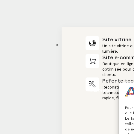
Site vitrine
Un site vitrine q
lumière.
Site e-com
Boutique en lign
optimisée pour c
clients.
Refonte tec
Reconstruction 
GRAPHISME ET WEB
technologies mo
rapide, fiable et 
Pour 
que 
Le f
telle
de n