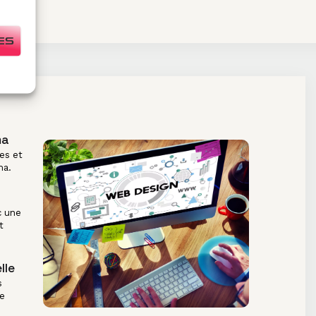
ES
ma
es et
ma.
c une
t
lle
s
re