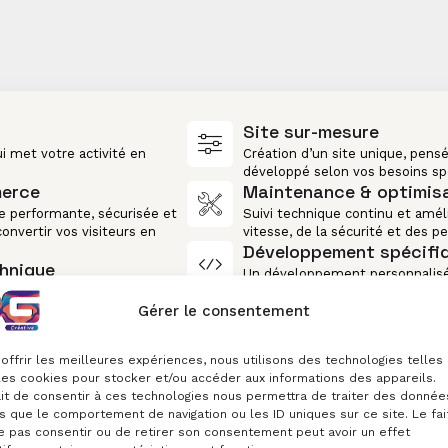
Site sur-mesure
ui met votre activité en
Création d’un site unique, pensé
développé selon vos besoins sp
merce
Maintenance & optimis
e performante, sécurisée et
Suivi technique continu et améli
onvertir vos visiteurs en
vitesse, de la sécurité et des p
Développement spécifi
hnique
Un développement personnalisé
technique avec des
vie à vos idées.
 DESIGN
Gérer le consentement
dernes pour un site plus
évolutif.
offrir les meilleures expériences, nous utilisons des technologies telles
les cookies pour stocker et/ou accéder aux informations des appareils.
ait de consentir à ces technologies nous permettra de traiter des donnée
s que le comportement de navigation ou les ID uniques sur ce site. Le fai
e pas consentir ou de retirer son consentement peut avoir un effet