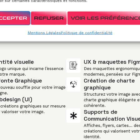
if sur certaines caractéristiques et fonctions.
CCEPTER
REFUSER
VOIR LES PRÉFÉRENC
Mentions Légales
Politique de confidentialité
ntité visuelle
UX & maquettes Fig
ogo unique qui incarne l’essence
Des maquettes ergonomiqu
otre marque.
modernes, pensées sur Fig
fonte Graphique
Création de charte
graphique
ouveau souffle pour votre image
igne.
Structurez votre image ave
design (UI)
charte graphique élégante e
cohérente.
créations graphiques sur mesure
Supports de
 valoriser votre image.
Communication Visue
Affiches, flyers, cartes… de
créations qui valorisent vot
identité.