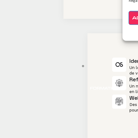
négat
A
Ide
Un l
de v
Re
Un n
FORMATIONS
en l
Web
Des 
pour